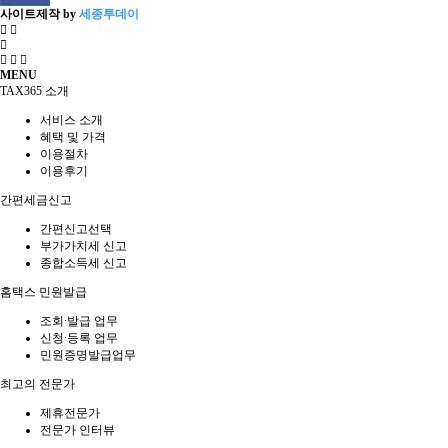
사이트제작 by
세종투데이
MENU
TAX365 소개
서비스 소개
혜택 및 가격
이용절차
이용후기
간편세금신고
간편신고선택
부가가치세 신고
종합소득세 신고
홈택스 민원발급
조회∙발급 업무
신청∙등록 업무
민원증명발급업무
최고의 전문가
제휴전문가
전문가 인터뷰