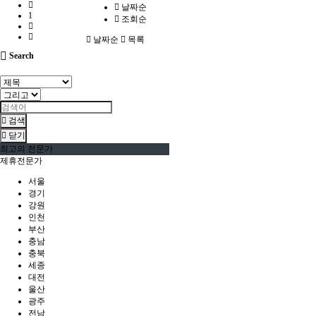
날짜순
1
조회순
날짜순
목록
Search
검색
닫기
최고의 전문가
제휴전문가
서울
경기
강원
인천
부산
충남
충북
세종
대전
울산
광주
전남