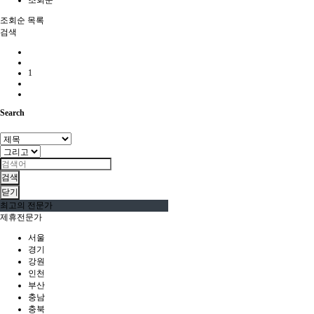
조회순
목록
검색
1
Search
검색
닫기
최고의 전문가
제휴전문가
서울
경기
강원
인천
부산
충남
충북