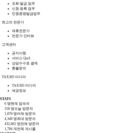
조회∙발급 업무
신청∙등록 업무
민원증명발급업무
최고의 전문가
제휴전문가
전문가 인터뷰
고객센터
공지사항
서비스 QnA
상담수수료 결제
환불문의
TAX365 미디어
TAX365 미디어
세금정보
STATS
6 명
현재 접속자
318 명
오늘 방문자
1,070 명
어제 방문자
4,340 명
최대 방문자
432,662 명
전체 방문자
1,784 개
전체 게시물