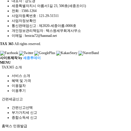
대표자 : 강도경
세종특별자치시 아름서1길 23, 506호(세종조이1)
전화 :
1566-1264
사업자등록번호 :
121-29-51511
사업자정보확인
통신판매업신고 : 제2020-세종아름-0006호
개인정보관리책임자 : 텍스원세무회계사무소
이메일 :
bestcta72@hanmail.net
TAX 365
All rights reserved.
사이트제작 by
세종투데이
MENU
TAX365 소개
서비스 소개
혜택 및 가격
이용절차
이용후기
간편세금신고
간편신고선택
부가가치세 신고
종합소득세 신고
홈택스 민원발급