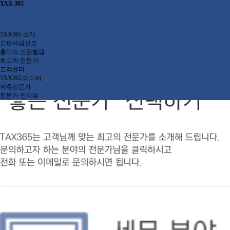
TAX 365
세무 분야 전문가 찾기
세무 분야 전문가 찾기
TAX365 소개
TAX365 소개
간편세금신고
간편세금신고
홈택스 민원발급
최고의 전문가
고객센터
서비스 소개
간편신
TAX365 미디어
제휴전문가
혜택 및 가격
부가
전문가 인터뷰
이용절차
종합
이용후기