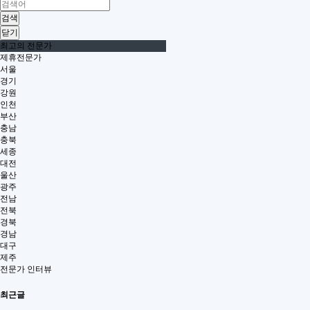
검색
닫기
최고의 전문가
제휴전문가
서울
경기
강원
인천
부산
충남
충북
세종
대전
울산
광주
전남
전북
경북
경남
대구
제주
전문가 인터뷰
최근글