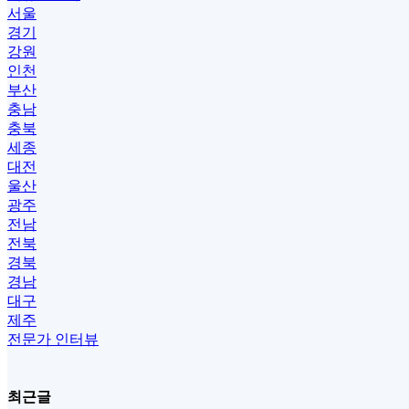
서울
경기
강원
인천
부산
충남
충북
세종
대전
울산
광주
전남
전북
경북
경남
대구
제주
전문가 인터뷰
최근글