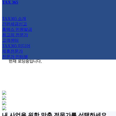
TAX 365
세무 분야 전문가 찾기
TAX365 소개
TAX365 소개
간편세금신고
간편세금신고
세무 분야 전문가 찾기
홈택스 민원발급
최고의 전문가
서비스 소개
간편
고객센터
TAX365 미디어
혜택 및 가격
부가
제휴전문가
전문가 인터뷰
이용절차
종합
이용후기
내 사업을 위한 맞춤 전문가를 선택하세요