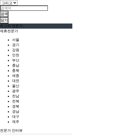
검색
닫기
최고의 전문가
제휴전문가
서울
경기
강원
인천
부산
충남
충북
세종
대전
울산
광주
전남
전북
경북
경남
대구
제주
전문가 인터뷰