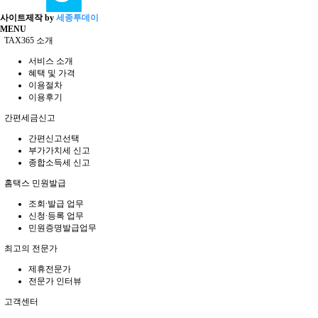
사이트제작 by
세종투데이
MENU
TAX365 소개
서비스 소개
혜택 및 가격
이용절차
이용후기
간편세금신고
간편신고선택
부가가치세 신고
종합소득세 신고
홈택스 민원발급
조회∙발급 업무
신청∙등록 업무
민원증명발급업무
최고의 전문가
제휴전문가
전문가 인터뷰
고객센터