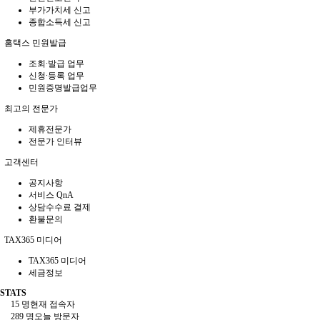
부가가치세 신고
종합소득세 신고
홈택스 민원발급
조회∙발급 업무
신청∙등록 업무
민원증명발급업무
최고의 전문가
제휴전문가
전문가 인터뷰
고객센터
공지사항
서비스 QnA
상담수수료 결제
환불문의
TAX365 미디어
TAX365 미디어
세금정보
STATS
15 명
현재 접속자
289 명
오늘 방문자