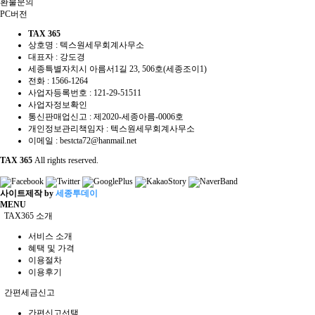
환불문의
PC버전
TAX 365
상호명 : 텍스원세무회계사무소
대표자 : 강도경
세종특별자치시 아름서1길 23, 506호(세종조이1)
전화 :
1566-1264
사업자등록번호 :
121-29-51511
사업자정보확인
통신판매업신고 : 제2020-세종아름-0006호
개인정보관리책임자 : 텍스원세무회계사무소
이메일 :
bestcta72@hanmail.net
TAX 365
All rights reserved.
사이트제작 by
세종투데이
MENU
TAX365 소개
서비스 소개
혜택 및 가격
이용절차
이용후기
간편세금신고
간편신고선택