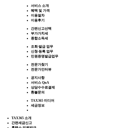
서비스 소개
혜택 및 가격
이용절차
이용후기
간편신고선택
부가가치세
종합소득세
조회∙발급 업무
신청∙등록 업무
민원증명발급업무
전문가찾기
전문가인터뷰
공지사항
서비스 QnA
상담수수료결제
환불문의
TAX365 미디어
세금정보
TAX365 소개
간편세금신고
홈택스 민원발급