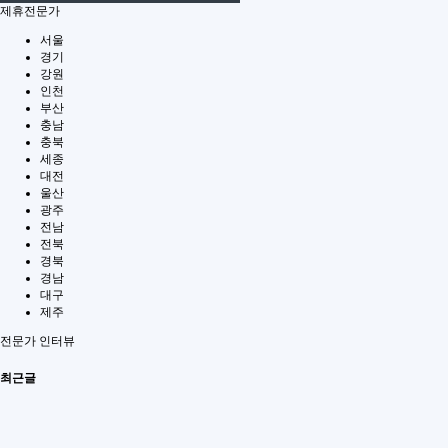
제휴전문가
서울
경기
강원
인천
부산
충남
충북
세종
대전
울산
광주
전남
전북
경북
경남
대구
제주
전문가 인터뷰
최근글