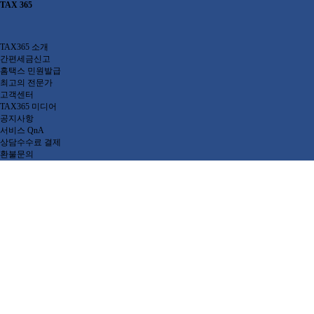
TAX 365
공지사항
공지사항
가격과 준비서류
TAX365 소개
TAX365 소개
간편세금신고
간편세금신고
목록
홈택스 민원발급
고객센터
최고의 전문가
공지사항
고객센터
서비스 QnA
서비스 소개
간편신
TAX365 미디어
상담수수료 결제
공지사항
환불문의
혜택 및 가격
부가
서비스 QnA
상담수수료 결제
최근글
이용절차
종합
환불문의
이용후기