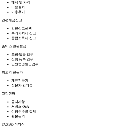
혜택 및 가격
이용절차
이용후기
간편세금신고
간편신고선택
부가가치세 신고
종합소득세 신고
홈택스 민원발급
조회∙발급 업무
신청∙등록 업무
민원증명발급업무
최고의 전문가
제휴전문가
전문가 인터뷰
고객센터
공지사항
서비스 QnA
상담수수료 결제
환불문의
TAX365 미디어