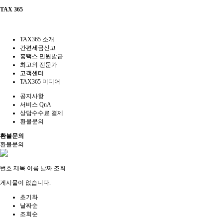
TAX 365
TAX365 소개
간편세금신고
홈택스 민원발급
최고의 전문가
고객센터
TAX365 미디어
공지사항
서비스 QnA
상담수수료 결제
환불문의
환불문의
환불문의
번호
제목
이름
날짜
조회
게시물이 없습니다.
초기화
날짜순
조회순