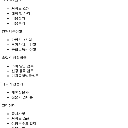
TAX365 소개
서비스 소개
혜택 및 가격
이용절차
이용후기
간편세금신고
간편신고선택
부가가치세 신고
종합소득세 신고
홈택스 민원발급
조회∙발급 업무
신청∙등록 업무
민원증명발급업무
최고의 전문가
제휴전문가
전문가 인터뷰
고객센터
공지사항
서비스 QnA
상담수수료 결제