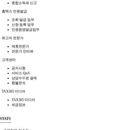
종합소득세 신고
홈택스 민원발급
조회∙발급 업무
신청∙등록 업무
민원증명발급업무
최고의 전문가
제휴전문가
전문가 인터뷰
고객센터
공지사항
서비스 QnA
상담수수료 결제
환불문의
TAX365 미디어
TAX365 미디어
세금정보
STATS