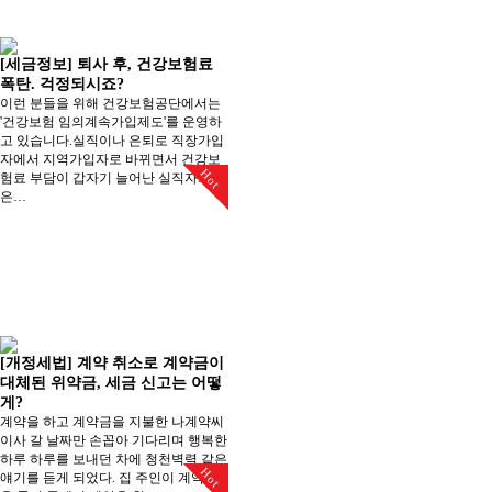
[세금정보] 퇴사 후, 건강보험료
폭탄. 걱정되시죠?
이런 분들을 위해 건강보험공단에서는
'건강보험 임의계속가입제도'를 운영하
고 있습니다.실직이나 은퇴로 직장가입
자에서 지역가입자로 바뀌면서 건강보
Hot
험료 부담이 갑자기 늘어난 실직자와
은…
[개정세법] 계약 취소로 계약금이
대체된 위약금, 세금 신고는 어떻
게?
계약을 하고 계약금을 지불한 나계약씨
이사 갈 날짜만 손꼽아 기다리며 행복한
하루 하루를 보내던 차에 청천벽력 같은
Hot
얘기를 듣게 되었다. 집 주인이 계약금