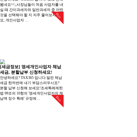
뵙네요^^;;사장님들이 처음 사업자를 내
실 때 간이과세자와 일반과세자 중 어떤
Hot
것을 선택해야 할 지 자주 물어보시는데
요, 개인사업자 …
[세금정보] 영세개인사업자 체납
세금, 분할납부 신청하세요!
안녕하세요? TAX365 입니다.밀린 체납
세금 한꺼번에 내기 부담스러우시죠?
분할 납부 신청해 보세요!조세특례제한
법 99조의 10항의 '영세개인사업자의 체
Hot
납액 징수 특례' 규정에…