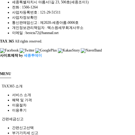
세종특별자치시 아름서1길 23, 506호(세종조이1)
전화 :
1566-1264
사업자등록번호 :
121-29-51511
사업자정보확인
통신판매업신고 : 제2020-세종아름-0006호
개인정보관리책임자 : 텍스원세무회계사무소
이메일 :
bestcta72@hanmail.net
TAX 365
All rights reserved.
사이트제작 by
세종투데이
MENU
TAX365 소개
서비스 소개
혜택 및 가격
이용절차
이용후기
간편세금신고
간편신고선택
부가가치세 신고