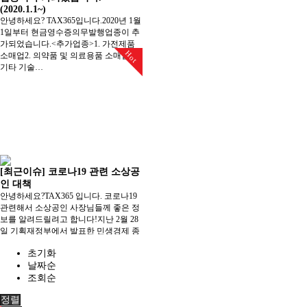
(2020.1.1~)
안녕하세요? TAX365입니다.2020년 1월
1일부터 현금영수증의무발행업종이 추
가되었습니다.<추가업종>1. 가전제품
Hot
소매업2. 의약품 및 의료용품 소매업3.
기타 기술…
[최근이슈] 코로나19 관련 소상공
인 대책
안녕하세요?TAX365 입니다. 코로나19
관련해서 소상공인 사장님들께 좋은 정
보를 알려드릴려고 합니다!​지난 2월 28
일 기획재정부에서 발표한 민생경제 종
합대책 중에서 소상공인·…
초기화
날짜순
조회순
정렬