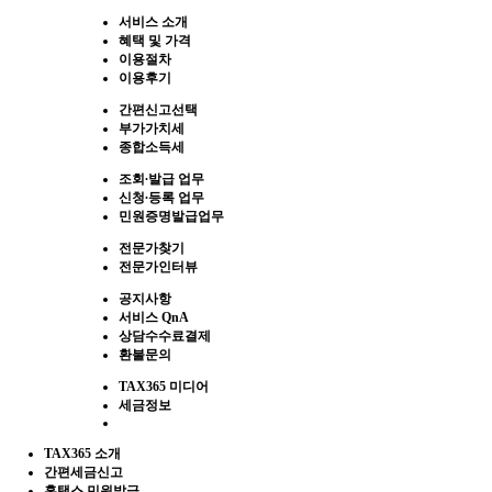
서비스 소개
혜택 및 가격
이용절차
이용후기
간편신고선택
부가가치세
종합소득세
조회∙발급 업무
신청∙등록 업무
민원증명발급업무
전문가찾기
전문가인터뷰
공지사항
서비스 QnA
상담수수료결제
환불문의
TAX365 미디어
세금정보
TAX365 소개
간편세금신고
홈택스 민원발급