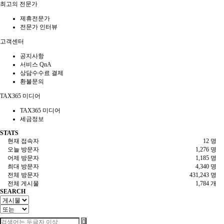
최고의 전문가
제휴전문가
전문가 인터뷰
고객센터
공지사항
서비스 QnA
상담수수료 결제
환불문의
TAX365 미디어
TAX365 미디어
세금정보
STATS
현재 접속자
12 명
오늘 방문자
1,276 명
어제 방문자
1,185 명
최대 방문자
4,340 명
전체 방문자
431,243 명
전체 게시물
1,784 개
SEARCH