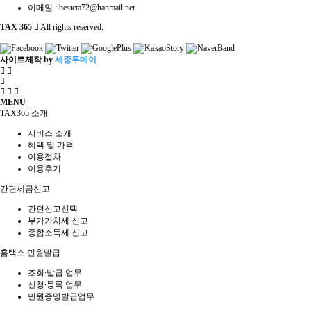
이메일 :
bestcta72@hanmail.net
TAX 365
All rights reserved.
사이트제작 by
세종투데이
MENU
TAX365 소개
서비스 소개
혜택 및 가격
이용절차
이용후기
간편세금신고
간편신고선택
부가가치세 신고
종합소득세 신고
홈택스 민원발급
조회∙발급 업무
신청∙등록 업무
민원증명발급업무