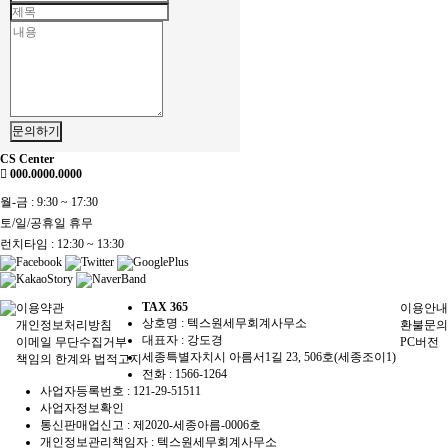
문의하기
CS Center
000.0000.0000
월-금 : 9:30 ~ 17:30
토/일/공휴일 휴무
런치타임 : 12:30 ~ 13:30
TAX 365
이용약관
이용안내
상호명 : 텍스원세무회계사무소
개인정보처리방침
환불문의
대표자 : 강도경
이메일 무단수집거부
PC버전
세종특별자치시 아름서1길 23, 506호(세종조이1)
책임의 한계와 법적고지
전화 :
1566-1264
사업자등록번호 :
121-29-51511
사업자정보확인
통신판매업신고 : 제2020-세종아름-0006호
개인정보관리책임자 : 텍스원세무회계사무소