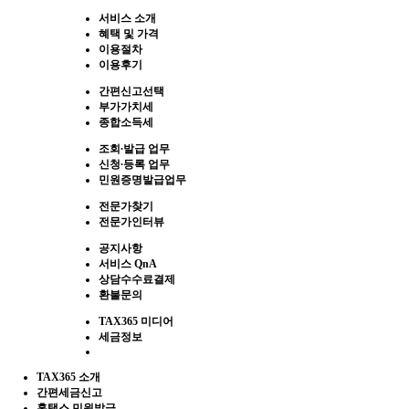
서비스 소개
혜택 및 가격
이용절차
이용후기
간편신고선택
부가가치세
종합소득세
조회∙발급 업무
신청∙등록 업무
민원증명발급업무
전문가찾기
전문가인터뷰
공지사항
서비스 QnA
상담수수료결제
환불문의
TAX365 미디어
세금정보
TAX365 소개
간편세금신고
홈택스 민원발급