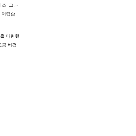
죠. 그나
가 어렵습
정을 마련했
조금 버겁