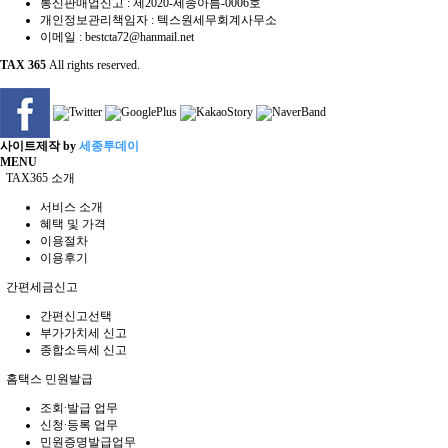
통신판매업신고 : 제2020-세종아름-0006호
개인정보관리책임자 : 텍스원세무회계사무소
이메일 :
bestcta72@hanmail.net
TAX 365
All rights reserved.
사이트제작 by
세종투데이
MENU
TAX365 소개
서비스 소개
혜택 및 가격
이용절차
이용후기
간편세금신고
간편신고선택
부가가치세 신고
종합소득세 신고
홈택스 민원발급
조회∙발급 업무
신청∙등록 업무
민원증명발급업무