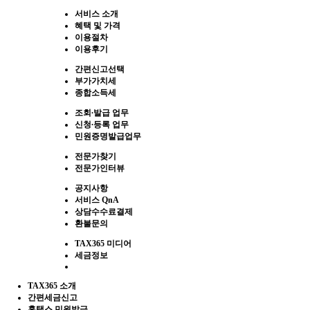
서비스 소개
혜택 및 가격
이용절차
이용후기
간편신고선택
부가가치세
종합소득세
조회∙발급 업무
신청∙등록 업무
민원증명발급업무
전문가찾기
전문가인터뷰
공지사항
서비스 QnA
상담수수료결제
환불문의
TAX365 미디어
세금정보
TAX365 소개
간편세금신고
홈택스 민원발급