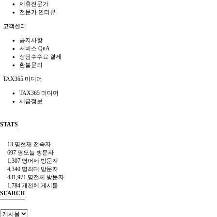
제휴전문가
전문가 인터뷰
고객센터
공지사항
서비스 QnA
상담수수료 결제
환불문의
TAX365 미디어
TAX365 미디어
세금정보
STATS
13 명
현재 접속자
697 명
오늘 방문자
1,307 명
어제 방문자
4,340 명
최대 방문자
431,971 명
전체 방문자
1,784 개
전체 게시물
SEARCH