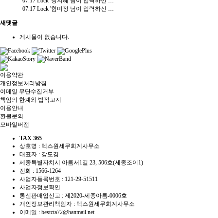
07.17
Lock
'정지혜 님이 입력하신 내용입니다.(수수료결제)'
07.17
Lock
'함미정 님이 입력하신 내용입니다.(수수료결제)'
새댓글
게시물이 없습니다.
이용약관
개인정보처리방침
이메일 무단수집거부
책임의 한계와 법적고지
이용안내
환불문의
모바일버전
TAX 365
상호명 : 텍스원세무회계사무소
대표자 : 강도경
세종특별자치시 아름서1길 23, 506호(세종조이1)
전화 :
1566-1264
사업자등록번호 :
121-29-51511
사업자정보확인
통신판매업신고 : 제2020-세종아름-0006호
개인정보관리책임자 : 텍스원세무회계사무소
이메일 :
bestcta72@hanmail.net