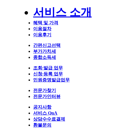
서비스 소개
혜택 및 가격
이용절차
이용후기
간편신고선택
부가가치세
종합소득세
조회∙발급 업무
신청∙등록 업무
민원증명발급업무
전문가찾기
전문가인터뷰
공지사항
서비스 QnA
상담수수료결제
환불문의